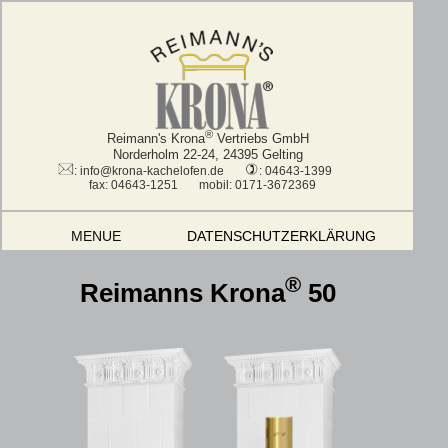
®
Reimann's Krona
Vertriebs GmbH
Norderholm 22-24, 24395 Gelting
: info@krona-kachelofen.de
: 04643-1399
fax: 04643-1251 mobil: 0171-3672369
MENUE
DATENSCHUTZERKLÄRUNG
®
Reimanns Krona
50